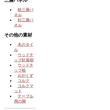
三層パネル
桧三層パ
ネル
杉三層パ
ネル
その他の素材
木のタイ
ル
ウッドチ
ップ針葉樹
ウッドチ
ップ桧
おがくず
コルク
コルクマ
ット
テーブル
用の脚