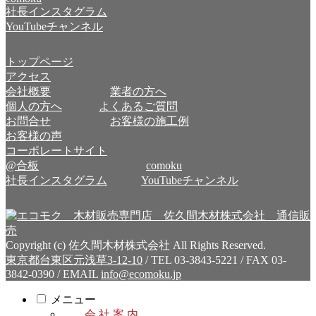
社長インスタグラム
YouTubeチャンネル
トップページ
アクセス
会社概要
業者の方へ
個人の方へ
よくあるご質問
お問合せ
お客様の施工例
お客様の声
コーポレートサイト
@合板
comoku
社長インスタグラム
YouTubeチャンネル
Copyright (c) 佐久間木材株式会社 All Rights Reserved.
東京都台東区元浅草3-12-10
/ TEL 03-3843-5221 / FAX 03-
3842-0390 / EMAIL
info@ecomoku.jp
メニュー
会 社 案 内