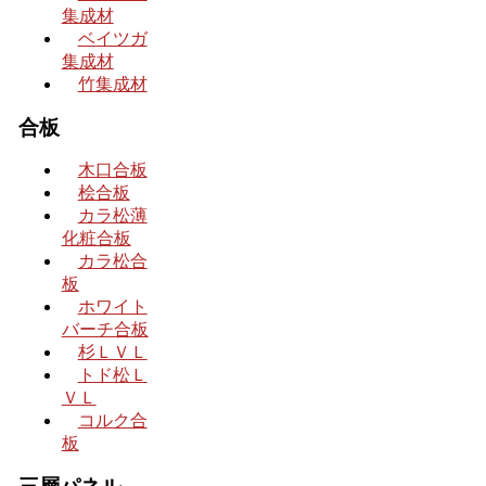
集成材
ベイツガ
集成材
竹集成材
合板
木口合板
桧合板
カラ松薄
化粧合板
カラ松合
板
ホワイト
バーチ合板
杉ＬＶＬ
トド松Ｌ
ＶＬ
コルク合
板