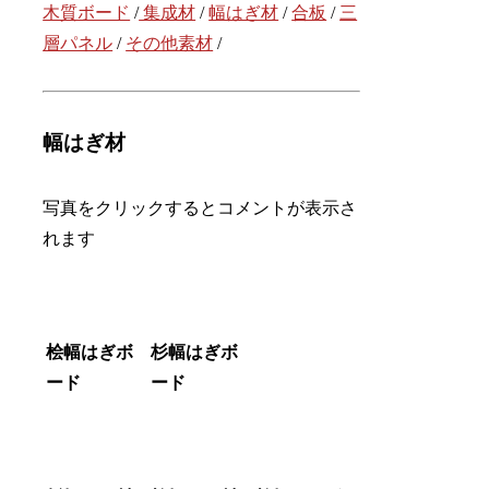
木質ボード
/
集成材
/
幅はぎ材
/
合板
/
三
層パネル
/
その他素材
/
幅はぎ材
写真をクリックするとコメントが表示さ
れます
桧幅はぎボ
杉幅はぎボ
ード
ード