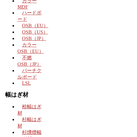
カラー
MDF
ハードボ
ード
OSB（EU）
OSB（US）
OSB（JP）
カラー
OSB（EU）
不燃
OSB（JP）
パーチク
ルボード
LSL
幅はぎ材
桧幅はぎ
材
杉幅はぎ
材
杉燻煙幅