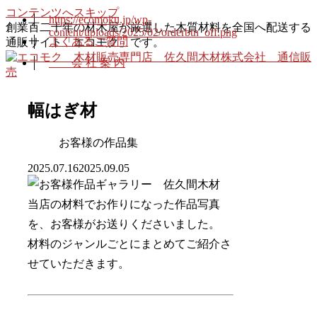
コンテンツへスキップ
https://ecomoku.jp/wp-
創業百二十年の材木屋が厳選した木質材料を全国へ配送する
content/uploads/2025/02/orderbtn_off.png
よくあるご質問
通販サイト「エコモク」です。
会 社 案 内
幅はぎ材
お客様の作品集
2025.07.16
2025.09.05
当店の材料でお作りになった作品写真
を、お客様がお送りくださいました。
材料のジャンルごとにまとめてご紹介さ
せていただきます。