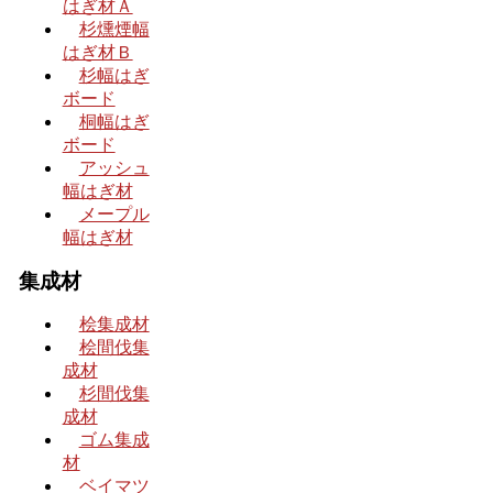
はぎ材Ａ
杉燻煙幅
はぎ材Ｂ
杉幅はぎ
ボード
桐幅はぎ
ボード
アッシュ
幅はぎ材
メープル
幅はぎ材
集成材
桧集成材
桧間伐集
成材
杉間伐集
成材
ゴム集成
材
ベイマツ