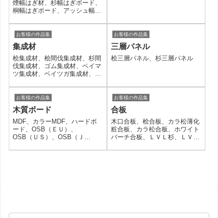
煙幅はぎ材、杉幅はぎボード、
桐幅はぎボード、アッシュ幅は
ぎ材、メープル幅はぎ材
お客様の作品集
お客様の作品集
集成材
三層パネル
桧集成材、桧間伐集成材、杉間
桧三層パネル、杉三層パネル
伐集成材、ゴム集成材、ベイマ
ツ集成材、ベイツガ集成材、竹
集成材
お客様の作品集
お客様の作品集
木質ボード
合板
MDF、カラーMDF、ハードボ
木口合板、桧合板、カラ松薄化
ード、OSB（ＥＵ）、
粧合板、カラ松合板、ホワイト
OSB（ＵＳ）、OSB（Ｊ
バーチ合板、ＬＶＬ杉、ＬＶＬ
Ｐ）、カラーOSB（ＥＵ）、不
トド松、コルク合板
燃OSB（ＪＰ）、パーチクルボ
ード、ＬＳＬ